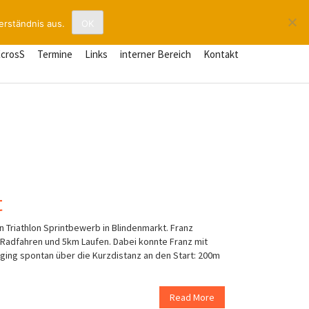
erständnis aus.
OK
XcrosS
Termine
Links
interner Bereich
Kontakt
t
en Triathlon Sprintbewerb in Blindenmarkt. Franz
Radfahren und 5km Laufen. Dabei konnte Franz mit
n ging spontan über die Kurzdistanz an den Start: 200m
Read More