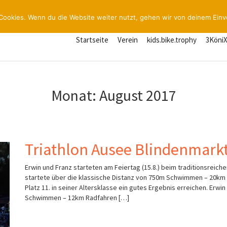
Cookies. Wenn du die Website weiter nutzt, gehen wir von deinem Einv
Startseite
Verein
kids.bike.trophy
3Köni
Monat:
August 2017
Triathlon Ausee Blindenmark
Erwin und Franz starteten am Feiertag (15.8.) beim traditionsreich
startete über die klassische Distanz von 750m Schwimmen – 20km 
Platz 11. in seiner Altersklasse ein gutes Ergebnis erreichen. Erwi
Schwimmen – 12km Radfahren […]