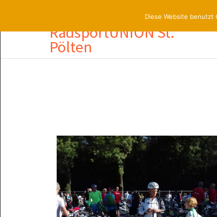
3100 St. Pölten, Lederergasse 21/37
Diese Website benutzt 
RadsportUNION St.
Pölten