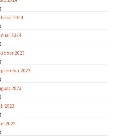
)
ebruar 2024
)
anuar 2024
)
ktober 2023
)
eptember 2023
)
ugust 2023
)
li 2023
)
uni 2023
)