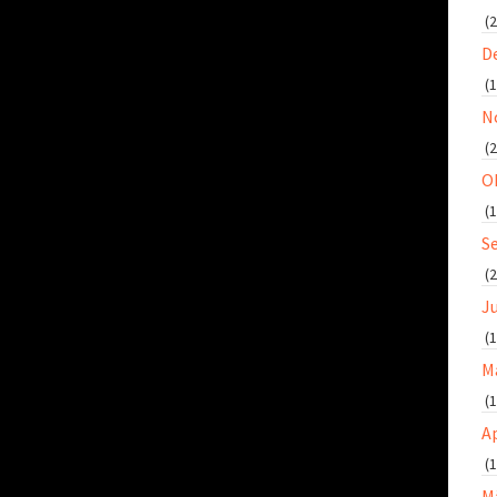
(2
D
(1
N
(2
O
(1
S
(2
J
(1
M
(1
Ap
(1
M