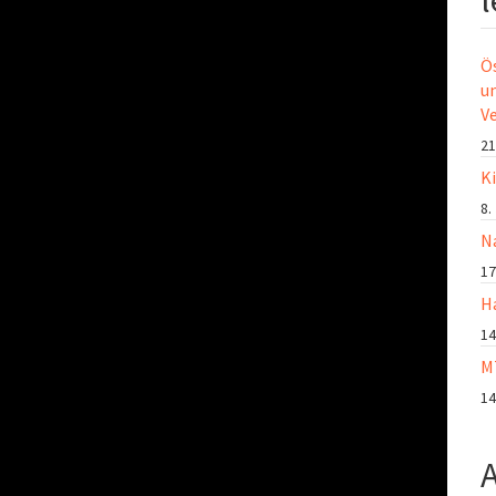
l
Ö
u
V
21
K
8.
N
17
H
14
M
14