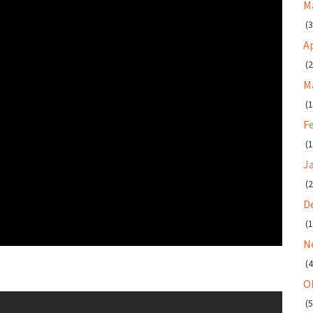
M
(3
Ap
(2
M
(1
F
(1
J
(2
D
(1
N
(4
O
(5