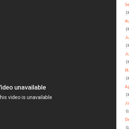
S
(3
A
(3
Ju
(3
J
(3
M
(3
Ap
(3
J
(1
D
(1