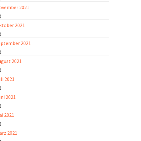
ovember 2021
)
ktober 2021
)
eptember 2021
)
ugust 2021
)
li 2021
)
uni 2021
)
ai 2021
)
ärz 2021