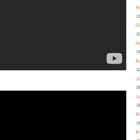
N
(2
O
(1
S
(3
A
(1
Ju
(5
J
(3
M
(3
M