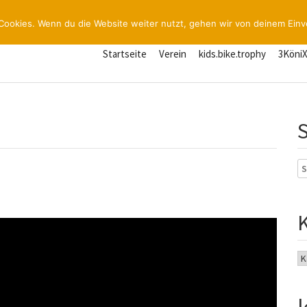
Cookies. Wenn du die Website weiter nutzt, gehen wir von deinem Einv
Startseite
Verein
kids.bike.trophy
3Köni
S
na
Ka