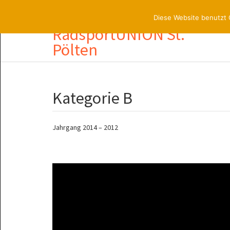
3100 St. Pölten, Lederergasse 21/37
Diese Website benutzt 
RadsportUNION St.
Pölten
Kategorie B
Jahrgang 2014 – 2012