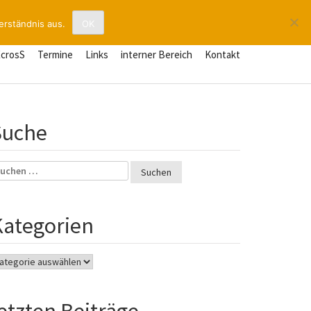
erständnis aus.
OK
XcrosS
Termine
Links
interner Bereich
Kontakt
Suche
uchen
ch:
Kategorien
tegorien