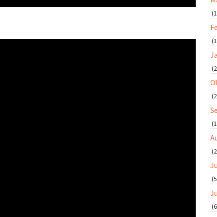
(1
F
(1
J
(2
O
(2
S
(1
A
(2
Ju
(5
J
(6