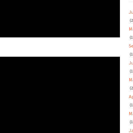
Ju
(2
M
(1
S
(1
J
(1
M
(2
Ap
(1
M
(1
J