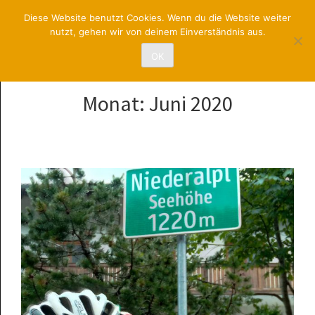
RadsportUNION
Diese Website benutzt Cookies. Wenn du die Website weiter
nutzt, gehen wir von deinem Einverständnis aus.
St. Pölten
OK
Monat:
Juni 2020