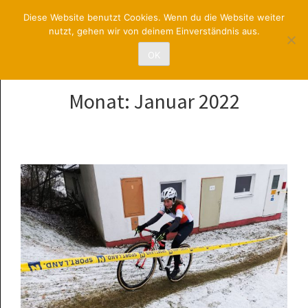
RadsportUNION
Diese Website benutzt Cookies. Wenn du die Website weiter
nutzt, gehen wir von deinem Einverständnis aus.
St. Pölten
OK
Monat:
Januar 2022