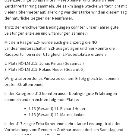
Lizenzneulinge Jonas Pintea, Mateo Janker und Richard Heuer
Zeitfahrerfahrung sammeln. Die 11 km lange Stecke wartet nicht mit
vielen Höhenmeter auf, allerding war der starke Wind an diesem Tag
der natürliche Gegner der Rennfahrer.
Trotz der erschwerten Bedingungen konnten unser Fahrer gute
Leistungen erzielen und Erfahrungen sammeln.
Mit dem Haager EZF wurde auch gleichzeitig die NÖ
Landesmeisterschaft im EZF ausgetragen und hier konnte die
Radsportunion in der U15 gleich 2 Podestplätze erzielen:
2. Platz NÖ-LM U15: Jonas Pintea (Gesamt 5.)
3. Platz NÖ-LM U15: Roland Heuer (Gesamt 6.)
Wir gratulieren Jonas Pintea zu seinem Erfolg gleich bei seinem
ersten Straßenrennen!
In der Kategorie U13 konnten unser Neulinge gute Erfahrungen
sammeln und erreichten folgende Plätze:
U13 (Gesamt) 11. Richard Heuer
U13 (Gesamt) 12. Mateo Janker
In der U17 zeigte Felix Kirner eine sehr starke Leistung, trotz der
Vorbelastung vom Rennen in Großhartmannsdorf am Samstag und