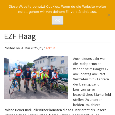
RadsportUNION
Diese Website benutzt Cookies. Wenn du die Website weiter
nutzt, gehen wir von deinem Einverständnis aus.
St. Pölten
OK
EZF Haag
Posted on: 4. Mai 2025, by :
Admin
Auch dieses Jahr war
die Radsportunion
wieder beim Haager EZF
am Sonntag am Start.
Vertreten mit 5 Fahrern
der Lizenzjugend,
konnten wir ein
beachtliches Starterfeld
stellen. Zu unseren
beiden Routiniers
Roland Heuer und Felix Kirner konnten dieses Jahr erstmals unsere