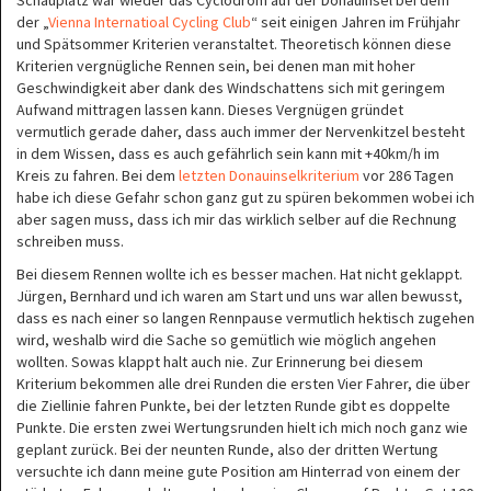
Schauplatz war wieder das Cyclodrom auf der Donauinsel bei dem
der „
Vienna Internatioal Cycling Club
“ seit einigen Jahren im Frühjahr
und Spätsommer Kriterien veranstaltet. Theoretisch können diese
Kriterien vergnügliche Rennen sein, bei denen man mit hoher
Geschwindigkeit aber dank des Windschattens sich mit geringem
Aufwand mittragen lassen kann. Dieses Vergnügen gründet
vermutlich gerade daher, dass auch immer der Nervenkitzel besteht
in dem Wissen, dass es auch gefährlich sein kann mit +40km/h im
Kreis zu fahren. Bei dem
letzten Donauinselkriterium
vor 286 Tagen
habe ich diese Gefahr schon ganz gut zu spüren bekommen wobei ich
aber sagen muss, dass ich mir das wirklich selber auf die Rechnung
schreiben muss.
Bei diesem Rennen wollte ich es besser machen. Hat nicht geklappt.
Jürgen, Bernhard und ich waren am Start und uns war allen bewusst,
dass es nach einer so langen Rennpause vermutlich hektisch zugehen
wird, weshalb wird die Sache so gemütlich wie möglich angehen
wollten. Sowas klappt halt auch nie. Zur Erinnerung bei diesem
Kriterium bekommen alle drei Runden die ersten Vier Fahrer, die über
die Ziellinie fahren Punkte, bei der letzten Runde gibt es doppelte
Punkte. Die ersten zwei Wertungsrunden hielt ich mich noch ganz wie
geplant zurück. Bei der neunten Runde, also der dritten Wertung
versuchte ich dann meine gute Position am Hinterrad von einem der