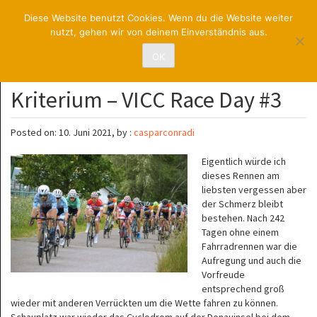
RadsportUNION
Diese Website benutzt Cookies. Wenn du die Website weiter
nutzt, gehen wir von deinem Einverständnis aus.
St. Pölten
OK
Kriterium – VICC Race Day #3
Posted on: 10. Juni 2021, by :
casparconradi
Eigentlich würde ich
dieses Rennen am
liebsten vergessen aber
der Schmerz bleibt
bestehen. Nach 242
Tagen ohne einem
Fahrradrennen war die
Aufregung und auch die
Vorfreude
entsprechend groß
wieder mit anderen Verrückten um die Wette fahren zu können.