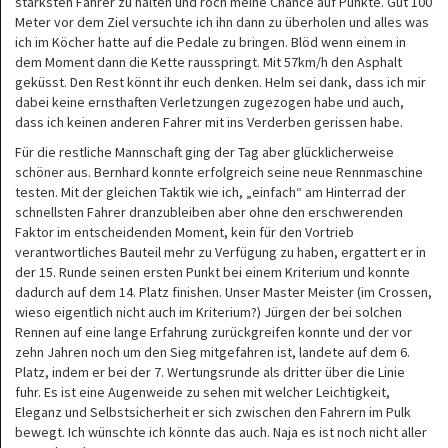
stärksten Fahrer zu halten und roch meine Chance auf Punkte. Gut 100
Meter vor dem Ziel versuchte ich ihn dann zu überholen und alles was
ich im Köcher hatte auf die Pedale zu bringen. Blöd wenn einem in
dem Moment dann die Kette rausspringt. Mit 57km/h den Asphalt
geküsst. Den Rest könnt ihr euch denken. Helm sei dank, dass ich mir
dabei keine ernsthaften Verletzungen zugezogen habe und auch,
dass ich keinen anderen Fahrer mit ins Verderben gerissen habe.
Für die restliche Mannschaft ging der Tag aber glücklicherweise
schöner aus. Bernhard konnte erfolgreich seine neue Rennmaschine
testen. Mit der gleichen Taktik wie ich, „einfach“ am Hinterrad der
schnellsten Fahrer dranzubleiben aber ohne den erschwerenden
Faktor im entscheidenden Moment, kein für den Vortrieb
verantwortliches Bauteil mehr zu Verfügung zu haben, ergattert er in
der 15. Runde seinen ersten Punkt bei einem Kriterium und konnte
dadurch auf dem 14. Platz finishen. Unser Master Meister (im Crossen,
wieso eigentlich nicht auch im Kriterium?) Jürgen der bei solchen
Rennen auf eine lange Erfahrung zurückgreifen konnte und der vor
zehn Jahren noch um den Sieg mitgefahren ist, landete auf dem 6.
Platz, indem er bei der 7. Wertungsrunde als dritter über die Linie
fuhr. Es ist eine Augenweide zu sehen mit welcher Leichtigkeit,
Eleganz und Selbstsicherheit er sich zwischen den Fahrern im Pulk
bewegt. Ich wünschte ich könnte das auch. Naja es ist noch nicht aller