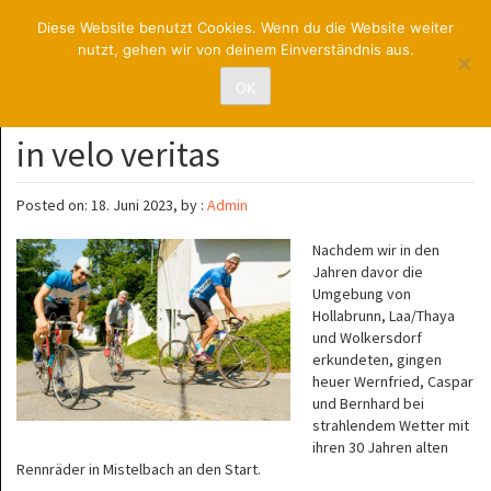
RadsportUNION
Diese Website benutzt Cookies. Wenn du die Website weiter
nutzt, gehen wir von deinem Einverständnis aus.
St. Pölten
OK
in velo veritas
Posted on: 18. Juni 2023, by :
Admin
Nachdem wir in den
Jahren davor die
Umgebung von
Hollabrunn, Laa/Thaya
und Wolkersdorf
erkundeten, gingen
heuer Wernfried, Caspar
und Bernhard bei
strahlendem Wetter mit
ihren 30 Jahren alten
Rennräder in Mistelbach an den Start.