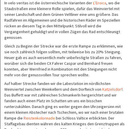
In velo veritas ist die österreichische Varianten der
L’Eroica
, wo die
Staubstraßen eine kleinere Rolle spielen, dafür das Weinviertel mit
seiner Landschaft und dem Grünen Veltliner eine ums größere. Das
Radfahren im Allgemeinen und die historischen Räder im Speziellen
rücken an diesem Tag in den Mittelpunkt. Stilvoll wird die
Vergangenheit gehuldigt und in vollen Zügen das Rad entschleunigt
genossen.
Gleich zu Beginn der Strecke war die erste Rampe zu erklimmen, wie
sie noch zahlreich folgen sollten, mit teilweise bis zu 20% Steigung.
Heuer gab es auch wesentlich mehr unbefestigte Straßen zu fahren,
worüber sich die beiden CX Fahrer Caspar und Bernhard freuen
konnten, aber Wernfried in Kombination mit den Steigungen nicht
mehr von der genussvollen Tour sprechen wollte.
Auf halber Strecke fanden wir die Labestation im nördlichsten
Weinviertel zwischen Weinkellern und dem Dorfteich von
Katzelsdorf
.
Das Buffett war mit zahlreichen Schmankerln hergerichtet und wir
fanden auch einen Platz im Schatten um uns ein bisschen
runterzukühlen. Danach ging es weiter gegen den Uhrzeigersinn mit
einem kleinen Abstecher nach Tschechien, wo wir nach einer brutalen
Rampe die
Reistenkolonnade
bei Schloss Valtice erblickten. Der
Staffagebau dienten währen des kalten Krieges den Grenztruppen als