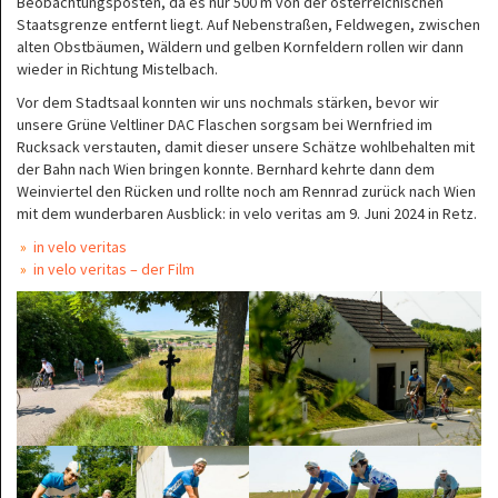
Beobachtungsposten, da es nur 500 m von der österreichischen
Staatsgrenze entfernt liegt. Auf Nebenstraßen, Feldwegen, zwischen
alten Obstbäumen, Wäldern und gelben Kornfeldern rollen wir dann
wieder in Richtung Mistelbach.
Vor dem Stadtsaal konnten wir uns nochmals stärken, bevor wir
unsere Grüne Veltliner DAC Flaschen sorgsam bei Wernfried im
Rucksack verstauten, damit dieser unsere Schätze wohlbehalten mit
der Bahn nach Wien bringen konnte. Bernhard kehrte dann dem
Weinviertel den Rücken und rollte noch am Rennrad zurück nach Wien
mit dem wunderbaren Ausblick: in velo veritas am 9. Juni 2024 in Retz.
»
in velo veritas
»
in velo veritas – der Film