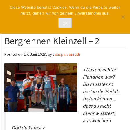
RadsportUNION
Diese Website benutzt Cookies. Wenn du die Website weiter
nutzt, gehen wir von deinem Einverständnis aus.
St. Pölten
OK
Bergrennen Kleinzell – 2
Posted on: 17. Juni 2023, by :
casparconradi
»Was ein echter
Flandrien war?
Du musstes so
hart in die Pedale
treten können,
dass du nicht
mehr wusstest,
aus welchem
Dorf du kamst.«