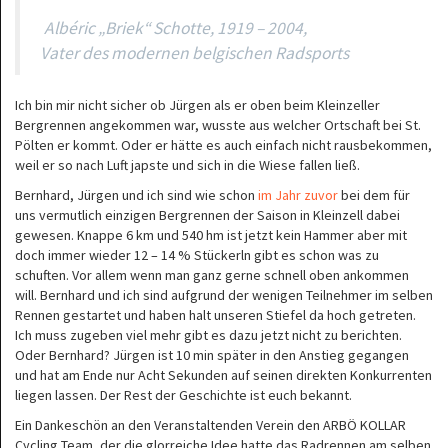
Albéric „Briek“ Schotte, 1919 – 2004,
Vater des modernen belgischen Radsports
Ich bin mir nicht sicher ob Jürgen als er oben beim Kleinzeller
Bergrennen angekommen war, wusste aus welcher Ortschaft bei St.
Pölten er kommt. Oder er hätte es auch einfach nicht rausbekommen,
weil er so nach Luft japste und sich in die Wiese fallen ließ.
Bernhard, Jürgen und ich sind wie schon
im Jahr zuvor
bei dem für
uns vermutlich einzigen Bergrennen der Saison in Kleinzell dabei
gewesen. Knappe 6 km und 540 hm ist jetzt kein Hammer aber mit
doch immer wieder 12 – 14 % Stückerln gibt es schon was zu
schuften. Vor allem wenn man ganz gerne schnell oben ankommen
will. Bernhard und ich sind aufgrund der wenigen Teilnehmer im selben
Rennen gestartet und haben halt unseren Stiefel da hoch getreten.
Ich muss zugeben viel mehr gibt es dazu jetzt nicht zu berichten.
Oder Bernhard? Jürgen ist 10 min später in den Anstieg gegangen
und hat am Ende nur Acht Sekunden auf seinen direkten Konkurrenten
liegen lassen. Der Rest der Geschichte ist euch bekannt.
Ein Dankeschön an den Veranstaltenden Verein den ARBÖ KOLLAR
Cycling Team, der die glorreiche Idee hatte das Radrennen am selben